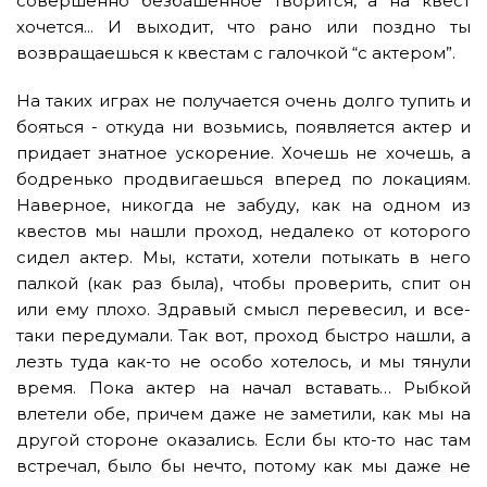
совершенно безбашенное творится, а на квест
хочется... И выходит, что рано или поздно ты
возвращаешься к квестам с галочкой “с актером”.
На таких играх не получается очень долго тупить и
бояться - откуда ни возьмись, появляется актер и
придает знатное ускорение. Хочешь не хочешь, а
бодренько продвигаешься вперед по локациям.
Наверное, никогда не забуду, как на одном из
квестов мы нашли проход, недалеко от которого
сидел актер. Мы, кстати, хотели потыкать в него
палкой (как раз была), чтобы проверить, спит он
или ему плохо. Здравый смысл перевесил, и все-
таки передумали. Так вот, проход быстро нашли, а
лезть туда как-то не особо хотелось, и мы тянули
время. Пока актер на начал вставать… Рыбкой
влетели обе, причем даже не заметили, как мы на
другой стороне оказались. Если бы кто-то нас там
встречал, было бы нечто, потому как мы даже не