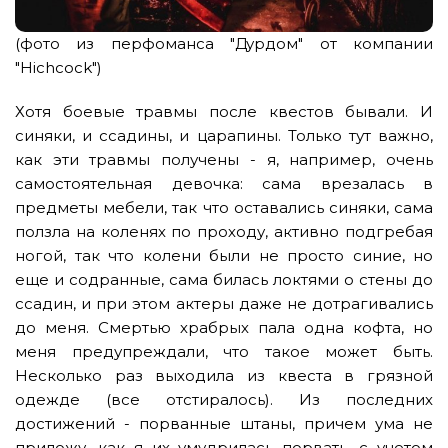
(фото из перфоманса "Дурдом" от компании
"Hichcock")
Хотя боевые травмы после квестов бывали. И
синяки, и ссадины, и царапины. Только тут важно,
как эти травмы получены - я, например, очень
самостоятельная девочка: сама врезалась в
предметы мебели, так что оставались синяки, сама
ползла на коленях по проходу, активно подгребая
ногой, так что колени были не просто синие, но
еще и содранные, сама билась локтями о стены до
ссадин, и при этом актеры даже не дотрагивались
до меня. Смертью храбрых пала одна кофта, но
меня предупреждали, что такое может быть.
Несколько раз выходила из квеста в грязной
одежде (все отстиралось). Из последних
достижений - порванные штаны, причем ума не
приложу, как я их умудрилась порвать, с учетом