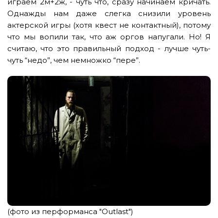
играем 2м+2ж, - чуть что, сразу начинаем кричать.
Однажды нам даже слегка снизили уровень
актерской игры (хотя квест не контактный), потому
что мы вопили так, что аж оргов напугали. Но! Я
считаю, что это правильный подход - лучше чуть-
чуть “недо”, чем немножко “пере”.
(фото из перформанса "Outlast")