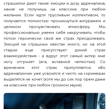
страшилки дают такие эмоции и дозу адреналина,
какие не получишь на классике при любом
желании. Если идти трусливым коллективом, то
получается полностью проникнуться антуражем и
целиком прочувствовать атмосферу. Мы
профессионально умеем себя накручивать, чтобы
потом героически свой же страх преодолевать.
Эмоций на страшных квестах много, но на этой
стадии еще присутствует дикий страх
взаимодействия - а вдруг этот самый актер мне
ногу отгрызет (ага, вставной челюстью). Со
временем этот страх притупляется, ибо
адреналинчик уже усвоился и чисто на скримерах
выделятся не хочет (хотя мы до сих пор орем даже
на классике при любом громком звуке).