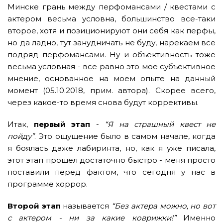
Минске грань между перфомансами / квестами с
актером весьма условна, большинство все-таки
второе, хотя и позиционируют они себя как перфы,
но да ладно, тут занудничать не буду, нарекаем все
подряд перфомансами. Ну и объективность тоже
весьма условная - все равно это мое субъективное
мнение, основанное на моем опыте на данный
момент (05.10.2018, прим. автора). Скорее всего,
через какое-то время снова будут коррективы.
Итак,
первый этап
-
“Я на страшный квест не
пойду”
. Это ощущение было в самом начале, когда
я боялась даже лабиринта, но, как я уже писала,
этот этап прошел достаточно быстро - меня просто
поставили перед фактом, что сегодня у нас в
программе хоррор.
Второй этап
называется
“Без актера можно, но вот
с актером - ни за какие коврижки!”
Именно