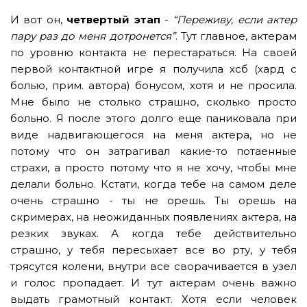
И вот он,
четвертый этап
-
“Переживу, если актер
пару раз до меня дотронется”
. Тут главное, актерам
по уровню контакта не перестараться. На своей
первой контактной игре я получила хсб (хард с
болью, прим. автора) бонусом, хотя и не просила.
Мне было не столько страшно, сколько просто
больно. Я после этого долго еще паниковала при
виде надвигающегося на меня актера, но не
потому что он затрагивал какие-то потаенные
страхи, а просто потому что я не хочу, чтобы мне
делали больно. Кстати, когда тебе на самом деле
очень страшно - ты не орешь. Ты орешь на
скримерах, на неожиданных появлениях актера, на
резких звуках. А когда тебе действительно
страшно, у тебя пересыхает все во рту, у тебя
трясутся колени, внутри все сворачивается в узел
и голос пропадает. И тут актерам очень важно
выдать грамотный контакт. Хотя если человек