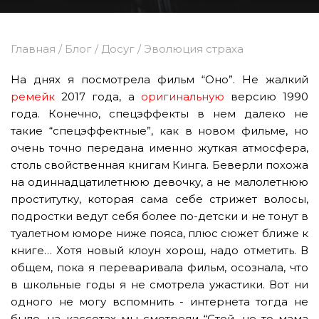
Главная
/
Блог
/
Досуг
/
Эволюция страха
На днях я посмотрела фильм “Оно”. Не жалкий
ремейк
2017 года, а
оригинальную
версию 1990
года. Конечно, спецэффекты в нем далеко не
такие “спецэффектные”, как в новом фильме, но
очень точно передана именно жуткая атмосфера,
столь свойственная книгам Кинга. Беверли похожа
на одиннадцатилетнюю девочку, а не малолетнюю
проститутку, которая сама себе стрижет волосы,
подростки ведут себя более по-детски и не тонут в
туалетном юморе ниже пояса, плюс сюжет ближе к
книге… Хотя новый клоун хорош, надо отметить. В
общем, пока я переваривала фильм, осознала, что
в школьные годы я не смотрела ужастики. Вот ни
одного не могу вспомнить - интернета тогда не
было, на кассетах мы смотрели “Стой, не то мама