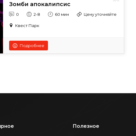
№9
Зомби апокалипсис
0
2-8
60 мин
Цену уточняйте
Квест Парк
Подробнее
ярное
Полезное