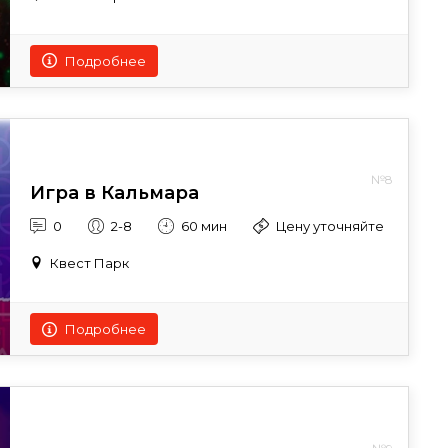
Подробнее
№8
Игра в Кальмара
0
2-8
60 мин
Цену уточняйте
Квест Парк
Подробнее