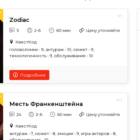
№1
Zodiac
5
2-6
60 мин
Цену уточняйте
КвестКод
головоломки - 9, антураж - 10, сюжет - 9,
технологичность - 9, обслуживание - 10
Подробнее
№2
Месть Франкенштейна
24
2-6
60 мин
Цену уточняйте
КвестКод
антураж - 7, сюжет - 8, эмоции - 9, игра актеров - 8,
обслуживание - 10