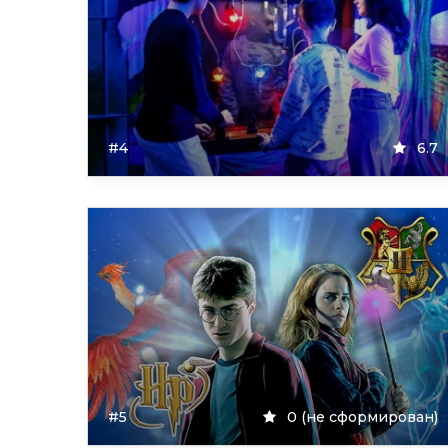
#4
6.7
#5
0 (не сформирован)