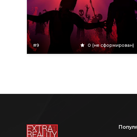
#9
0 (не сформирован)
Попул