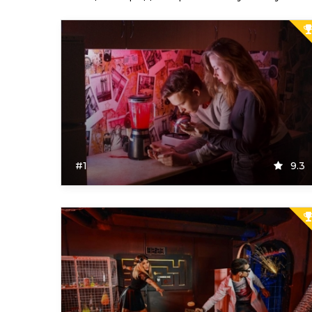
#1
9.3