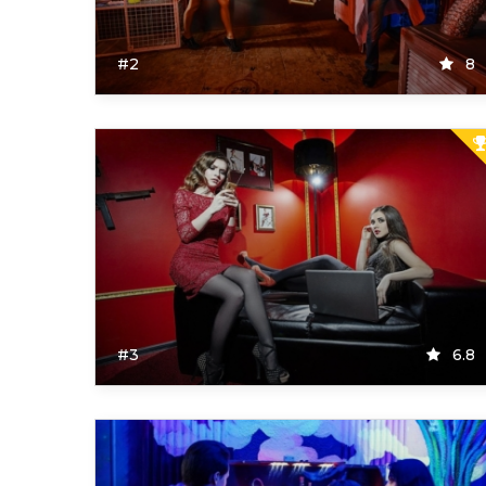
#2
8
#3
6.8