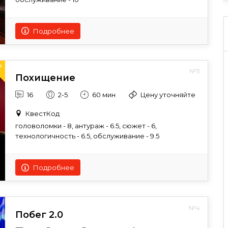
Подробнее
№3
Похищение
16
2-5
60 мин
Цену уточняйте
КвестКод
головоломки - 8, антураж - 6.5, сюжет - 6,
технологичность - 6.5, обслуживание - 9.5
Подробнее
№4
Побег 2.0