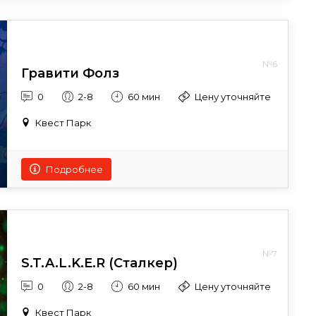
№6
Гравити Фолз
0
2-8
60 мин
Цену уточняйте
Квест Парк
Подробнее
№7
S.T.A.L.K.E.R (Сталкер)
0
2-8
60 мин
Цену уточняйте
Квест Парк