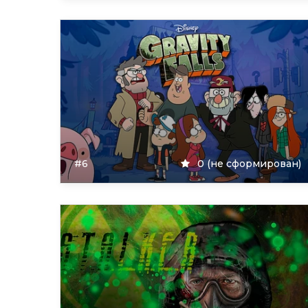
#6
0 (не сформирован)