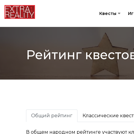
Квесты
И
Рейтинг квесто
Общий рейтинг
Классические квес
В общем народном рейтинге участвуют к