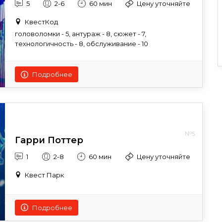
5
2-6
60 мин
Цену уточняйте
КвестКод
головоломки - 5, антураж - 8, сюжет - 7,
технологичность - 8, обслуживание - 10
Подробнее
№5
Гарри Поттер
1
2-8
60 мин
Цену уточняйте
Квест Парк
Подробнее