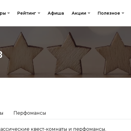
гры
Рейтинг
Афиша
Акции
Полезное
в
ты
Перфомансы
лассические квест-комнаты и перфомансы.