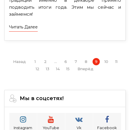
традиции именно в декабре принято
подводить итоги года. Этим мы сейчас и
займемся!
Читать Далее
Назад
1
2
...
6
7
8
9
10
11
12
13
14
15
Вперёд
Мы в соцсетях!
Instagram
YouTube
Vk
Facebook