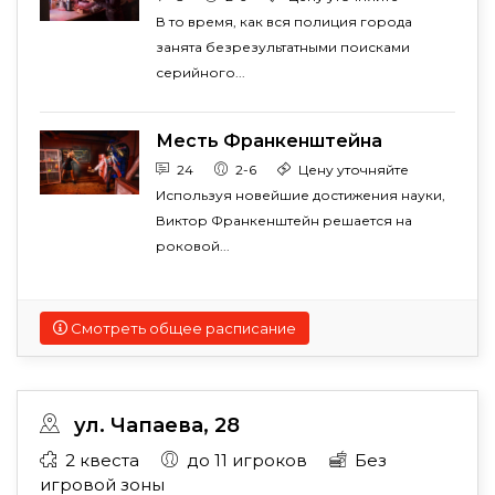
В то время, как вся полиция города
занята безрезультатными поисками
серийного...
Месть Франкенштейна
24
2-6
Цену уточняйте
Используя новейшие достижения науки,
Виктор Франкенштейн решается на
роковой...
Смотреть общее расписание
ул. Чапаева, 28
2 квеста
до 11 игроков
Без
игровой зоны