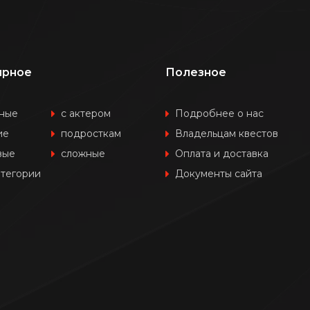
ярное
Полезное
ные
с актером
Подробнее о нас
ие
подросткам
Владельцам квестов
вые
сложные
Оплата и доставка
атегории
Документы сайта